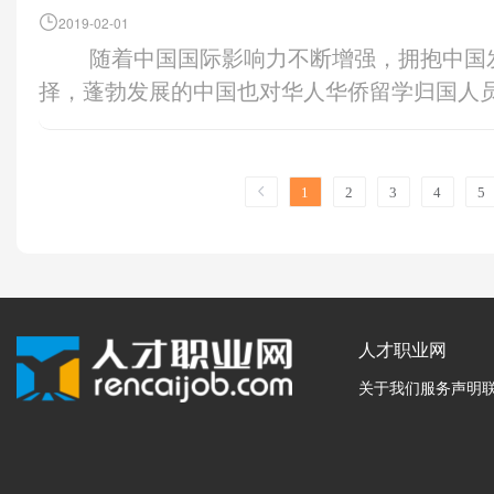
灵活就业人员不得补缴灵活就业期间未缴费的
本达标，一大批普通本科高等学校向应用型转
职工参加用人单位组织或者受用人单位指派参加
询、信息发布、职业指导和职业介绍等各项基
中外合作办学条例》《中
2019-02-01
服务机构及各部门所属人力资源服务机构要带
及不可抗力因素或业务相关部门的原因导致
左右时间，职业教育基本完成由政府举办为主
……。 7、工作时间+工作场所+紧急情况
上限要求，家政服务人员可按规定免费享受公共就
随着中国国际影响力不断增强，拥抱中国发展机遇成为众多海外人才的共同选
动保障部令第27号，20
为。 在监管方面，《通知》要求人力资源服
第十一条灵活就业人员符合按月领取基本养老
变，由追求规模扩张向提高质量转变，由参照
省关于贯彻实施新〈工伤保险条例〉有关问题
了《关于加强职业培训促进就业的意见》（国发〔
择，蓬勃发展的中国也对华人华侨留学归国人
部分规章的决定》修订）
理机制，切实履行招聘信息发布审核义务，及
机构申领基本养老金；在未达到法定退休年龄
特色鲜明的类型教育转变，大幅提升新时代职
例》第十五条规定的情形外，职工有下列情形
做好面向城乡全体劳动者的职业培训工作，明
的第五届中国(北京)海归投资论坛上获悉，海
申请书。2.合作协议。3
行为，确保发布的信息真实、合法、有效。 
力，但缴费年限满15年的，可向待遇领取地社
和提高国家竞争力提供优质人才资源支撑。
作时间、工作场所内并且在紧急情况下，为维
定的各项补贴政策，该政策是没有年龄限制的
力军。 建立完善的留学人才评价体系 “20
董事会或者联合管理委员
性别歧视内容招聘信息的，依法责令改正；拒不
地按照国家和我省相关规定确定。 第十二
中把完善职业教育制度体系摆在了首要位置。
责范围的行为受到伤害的;……。 8、工
和职业技能鉴定，可按规定享受职业培训补贴
年来，改革开放的成绩不仅体现在经济和社会
序：1.申请。申请机构向
款；情节严重的人力资源服务机构，吊销人力
1
2
3
4
5
年限不足15年，且待遇领取地在我省的，可
机制，建立中等职业学校和普通高中统一招生
《辽宁省关于贯彻实施新〈工伤保险条例〉有
策没有规定具体的年龄上限，但50岁以上女性
上。”原国务院参事、国家质检总局原副局长葛
知。相关职能部门向申请
服务机构因发布含有性别歧视内容的招聘信息
灵活就业人员的基本养老金、病残津贴、丧葬
劳动和职业启蒙教育，将动手实践内容纳入中
保险条例》第十五条规定的情形外，职工有
补贴等政策的情况确实存在，因为根据财政部
学到了国外先进的管理经验、制造技术，也
件、需要提交的材料、承
信记录，依法实施失信惩戒。 《通知》还提出，
家和省规定的标准计发。 第十四条灵活就
时，推进高等职业教育高质量发展，建立“职教高
(四)在工作时间，虽不在本岗位劳动，但由
办法》等规定，个人申领各类补贴需提供的材
显示，目前中国各类出国留学人员累计达519.4
3.承诺。申请机构签署承
8、12351热线等渠道，及时受理就业性别歧
其遗属可以按规定申领丧葬补助金和抚恤金
考试招生办法，提高生源质量，为学生接受高
不良，发生人身事故伤害……的。 (三)
登记证》），企业在职职工申领补贴需提供的
出60.84万留学生，比2016年增长了11.7
提交的材料及承诺事项进
就业性别歧视的用人单位开展联合约谈，采取
本办法自2021年5月1日起施行，有效期5年
式；在学前教育、护理、养老服务、健康服务
+工作场所+必要生活(生理)活动 《浙江
业创业证》（或《就业失业登记证》）的领取
人才职业网
发展。截至2017年年底，留学回国人员总数达313
的，发给行政许可决定书
解，督促限期纠正就业性别歧视行为，及时化
行。
实行中高职贯通培养的招生规模；根据高等学
形之一的，视为《工伤保险条例》规定的因工
法定劳动年龄内，与用人单位存在劳动关系。 
人回国，回流率高达79%，较10年前增长了
后监管措施：1.经营性中
关于我们
服务声明
单位拒不接受约谈或约谈后拒不改正的，依法
纳入高等学校序列。要完善高层次应用型人才
醉酒或者吸毒、自残或者自杀所受的伤害除外
岁、女干部55周岁、女工人50周岁。《劳动合
积累到质的飞跃这一重要时期，科技创新已日
变更、终止须报审批机关批
依法受理妇女就业性别歧视相关起诉，设置平
向应用型转变，鼓励有条件的普通高校开办
作场所内，因就餐、工间休息、如厕等必要的
受基本养老保险待遇的，劳动合同终止。《劳动
意的是，与世界科技强国相比，中国科技创新水
培训机构审批工作的管理，
歧视的妇女提供法律咨询等法律帮助，为符合
要求，启动“学历证书+若干职业技能等级证书
10、出差期间+基本生活必需 《云南省
达到法定退休年龄的，劳动合同终止。按照《
科学技术协会主席、海归创亿科技孵化器首席
作职业技能培训机构和办