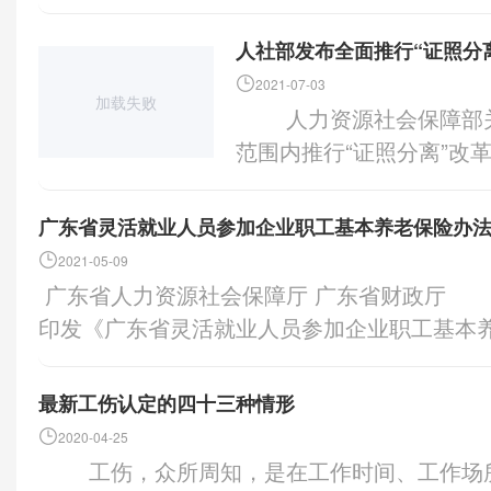
人社部发布全面推行“证照分
2021-07-03
加载失败
人力资源社会保障部关于印发《人力资源社会保障部在全国
范围内推行“证照分离”改
部在自由贸易试验区进一步
案》的通知 人社部发〔
广东省灵活就业人员参加企业职工基本养老保险办
市及新疆生产建设兵团人
2021-05-09
位： 为贯彻落实《国务
广东省人力资源社会保障厅 广东省财政厅 国家税务总局广东省税务局 关于
市场主体发展活力的通知》
印发《广东省灵活就业人员参加企业职工基本
求，人力资源社会保障部制
021〕5号 各地级以上市人力资源和社会
全覆盖和在自由贸易试验区
金管理局，国家税务总局珠海市横琴新区税务
最新工伤认定的四十三种情形
实施方案，现印发给你们
广东省税务局第三税务分局： 现将《广东
2020-04-25
障部 2021年6月2
保险办法》印发给你们，请认真贯彻执行
工伤，众所周知，是在工作时间、工作场所因工作原因(工作职责)受到事故伤害，
法规司） 人力资源社会