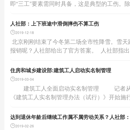
东省财政厅 国家税务总局广东省税务局 
即“三工”要素需同时具备，这是典型的工伤。
离”改革全覆盖实施方案
业人员参加企业职工基本养老保险办法 第
合“三工”要素，但按照工伤制度的宗旨也应当
离”改革进一步激发市场主
应新业态经济发展要求，切实解决好灵活就业
种认定工伤的情形，三种视同工伤的情形，共
号）关于在全国范围内推行
人社部：上下班途中滑倒摔伤不算工伤
保险等问题，保障其老年时的基本生活，根
定也增加规定了一些工伤情形。 本文通过
要求，现就法律、行政法
2019-12-18
第二条按照自愿原则，法定劳动年龄内的下列
的两个意见、最高法院的司法解释、国务院法制
保障部门实施的8项涉
北京刚刚结束了今冬第二场全市性降雪。雪天路滑，摔倒受伤能不能算工伤？能不能
份申请参加企业职工基本养老保险，由个人
规定)的地方性规定进行了梳理，发现竟然有
一、民办职业培训学校设
报销呢？人社部给出了官方答案。 人社部指
的个体工商户； （二）未在用人单位参
工”要素的工伤 1、工作时间+工作场所
照“实行告知承诺”方式进
必须同时满足以下条件：1.在上下班途中；2.
（三）依托电子商务、网络约车、网络送餐、
工伤的要素，这“三工”要素需同时具备。 
条件的，经形式审查后当
交通事故的责任认定中，本人为非主要责任。
与新业态平台企业建立劳动关系的新型就业
住房和城乡建设部:建筑工人启动实名制管理
列情形之一的，应当认定为工伤：(一)在工作
审批层级：县级以上地
伤，虽然发生在上下班途中，但并未受到非本
定的其他灵活就业人员。 第三条符合本办
2019-03-04
伤害的;……。 国务院法制办公室对《关于
件：设立民办职业培训学
工伤的。 那么，环卫工人在清扫积雪过程中
办法确定： （一）省内户籍灵活就业人员
建筑工人全面启动实名制管理 记者从住房和城乡建设部了解到：3月1日起，
能否认定为工伤的请示》的复函(国法秘函[200
华人民共和国民办教育促
间和工作场所内，因工作原因受到事故伤害的
业职工基本养老保险（以下简称参保），也可
《建筑工人实名制管理办法（试行）》开始施
加体育训练活动而受到伤害的，应当依照《工伤
实施条例》规定的条件。 
扫积雪过程中因雪天路滑造成的事故或意外伤
在省内就业地参保； （二）外省户籍灵活
训、技能和权益保障等都将以真实身份信息
工作原因受到事故伤害的”的规定，认定为工
者姓名、住址或名称、地址
保险基金支付，且可以领取工伤保险相关待遇
就业登记证明在省内就业地参保； （三）
确，全面实行建筑业农民工实名制管理制度，
作 《工伤保险条例》第十四条 职工有下
达到退休年龄后继续工作属不属劳动关系？人社部
会或者其他决策机构组成人
部表示，因工外出期间，由于工作原因受到伤
台居民居住证在居住地参保，或凭我省就业
动合同，对其进行基本安全培训，并在相关建
(二)工作时间前后在工作场所内，从事与工
2019-02-26
申请。举办者向所在地相关
间，因雪天路滑造成的事故或意外伤害，可被