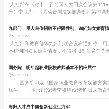
的个体工商户也可凭本人有效身份证件和个体
其进入施工现场从事与建筑作业相关的活动
故伤害的;……。 3、工作时间+工作场
人社部在《对十二届全国人大四次会议第4419号建议的答复》（人社建字〔2016〕69
关职能部门向举办者告知
支付，且可以领取工伤保险相关待遇。此外，
第四条符合参保条件的灵活就业人员，可向
筑工人权益。《办法》指出，各级住房和城乡
保险条例》第十四条 职工有下列情形之一的
号）中认为：《劳动合同法实施条例》第21条
交的材料、承诺事项、事后
加工伤保险的话，上述相关费用均由单位承担
地社会保险经办机构）提出参保缴费申请,按规
与相关部门的数据共享，通过数据运用分析，
作时间和工作场所内，因履行工作职责受到暴
合同终止。按照《劳动合同法实施条例》，劳
办者签署承诺书。4.审批
时传递给社会保险经办机构。 第五条外省
工人权益保障预警机制，切实保障建筑工人合
不在工作时间，或者不在工作场所内，因履职
享受养老保险待遇，劳动合同自然终止。女工人
料及承诺事项进行形式审
九部门：用人单位招聘不得限性别、询问妇女婚育
在我省首次参保时男已年满50周岁、女已年满
关部门处理建筑工人劳动纠纷的依据。《办法
工伤了?似乎应该保护因履职被打击报复的爱岗
系。 以下为人社部对十二届全国人大四次会议第
政许可决定书；不同意的
2019-02-22
应按国家规定为其建立临时基本养老保险缴
切实落实建筑工人实名制管理的建筑企业给予
素的工伤 (一)非工作场所的工伤 4、
保障部 人社建字〔2016〕69号 对十二届全
施：1.民办职业培训学校
人社部和教育部等九部门联合发布通知称，用人单位招用人员过程中不得限定性别，
费工资基数，在参保地企业职工基本养老保险
法院关于审理工伤保险行政案件若干问题的规定》
提出的关于放宽家政服务人员年龄范围的建议
关批准。2.加强对民办职
不得询问妇女婚育情况，不得将限制生育作为
行选择。 第七条灵活就业人员的基本养老保
行政部门认定下列情形为工伤的，人民法院应
度重视发展家庭服务业促进就业工作。近年来
务。3.开展“双随机、一
和教育部等联合发布《关于进一步规范招聘行
筹基金，8%记入个人账户。 第八条灵活就
职工来往于多个与其工作职责相关的工作场所
各成员单位和各地发展家庭服务业工作协调机
法查处，并公开查处结果。
知》）。《通知》称，当前我国妇女就业情况
位编制内工作人员的，按国家和省的规定转
国务院：明年起职业院校教师基本不招应届生
5、工作时间+工作职责+合理区域 《最
服务业的重要指示精神和国务院关于发展家庭
培训学校信用状况，对失
妇女就业依然面临一些难题，尤其是招聘中就
业职工基本养老保险和城乡居民基本养老保险
2019-02-14
件若干问题的规定》(法释〔2014〕9号)第
发展家庭服务业的指导意见》（国办发〔2010
外合作职业技能培训机
来不利影响。 《通知》要求，各类用人单位
其基本养老保险关系按国家规定衔接。 第
国务院印发《国家职业教育改革实施方案》 明年起职业院校教师基本不招应
的，人民法院应予支持：…… (四)其他与
得新进展。但家庭服务业发展与社会需求、群
按照“实行告知承诺”方式
布招聘信息、招用人员过程中，不得限定性别
参保人同一时间既以职工身份缴费，又以灵活
届生 本报讯(记者李祺瑶)记者昨日从教育
区域内受到伤害的。 (二)非工作职责的工
政服务员的年龄偏大，主要集中在40-60岁之
定条件的，经形式审查后
除外）或性别优先，不得以性别为由限制妇女
活就业人员身份的缴费。重复缴费时段以灵活
育改革实施方案》。《方案》提出，从2019
《最高人民法院关于审理工伤保险行政案件若干
体，直接关系到家政服务员的队伍稳定和职业
下： 审批层级：省级
婚育情况，不得将妊娠测试作为入职体检项目
规定全额退回个人，缴费记录一并调整；已
动“学历证书+若干职业技能等级证书”制度试点
第四条 社会保险行政部门认定下列情形为工
就业服务体系，各级公共就业服务机构向社会
海归人才成中国创新创业生力军
设立经营性中外合作职业
别化地提高对妇女的录用标准。 《通知》特