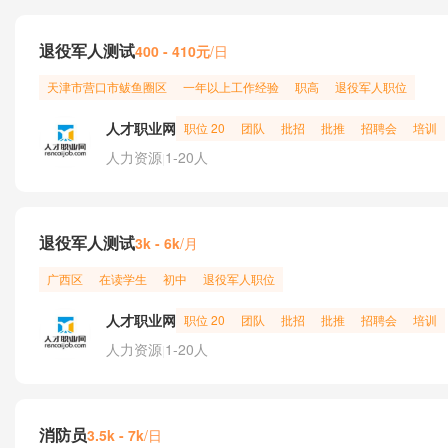
退役军人测试
400 - 410元
/日
天津市
营口市
鲅鱼圈区
一年以上工作经验
职高
退役军人职位
人才职业网
职位 20
团队
批招
批推
招聘会
培训
人力资源
1-20人
|
退役军人测试
/月
3k - 6k
广西区
在读学生
初中
退役军人职位
人才职业网
职位 20
团队
批招
批推
招聘会
培训
人力资源
1-20人
|
消防员
/日
3.5k - 7k