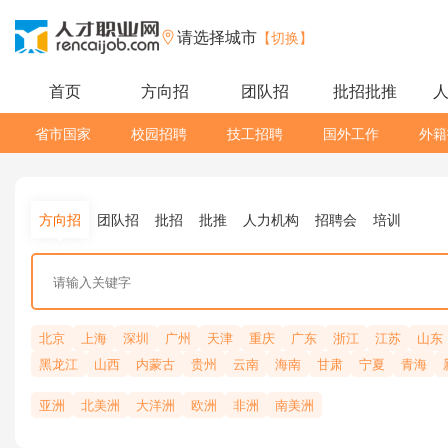
请选择城市
【切换】
首页
方向招
团队招
批招批推
省市国家
校园招聘
技工招聘
国外工作
外籍
方向招
团队招
批招
批推
人力机构
招聘会
培训
北京
上海
深圳
广州
天津
重庆
广东
浙江
江苏
山东
黑龙江
山西
内蒙古
贵州
云南
海南
甘肃
宁夏
青海
亚洲
北美洲
大洋洲
欧洲
非洲
南美洲