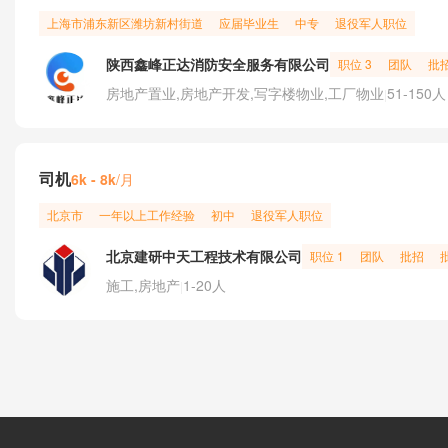
上海市
浦东新区
潍坊新村街道
应届毕业生
中专
退役军人职位
陕西鑫峰正达消防安全服务有限公司
职位 3
团队
批
房地产置业,房地产开发,写字楼物业,工厂物业
51-150人
|
司机
/月
6k - 8k
北京市
一年以上工作经验
初中
退役军人职位
北京建研中天工程技术有限公司
职位 1
团队
批招
施工,房地产
1-20人
|