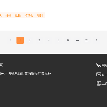
队
批招
批推
招聘会
培训
1
2
3
4
5
6
25
网
网站
服务声明
联系我们
友情链接
广告服务
Ema
工作