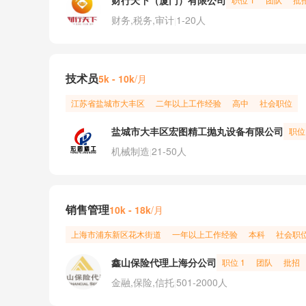
财行天下（厦门）有限公司
财务,税务,审计
1-20人
|
技术员
/月
5k - 10k
江苏省
盐城市
大丰区
二年以上工作经验
高中
社会职位
盐城市大丰区宏图精工抛丸设备有限公司
职位
机械制造
21-50人
|
销售管理
/月
10k - 18k
上海市
浦东新区
花木街道
一年以上工作经验
本科
社会职
鑫山保险代理上海分公司
职位 1
团队
批招
金融,保险,信托
501-2000人
|