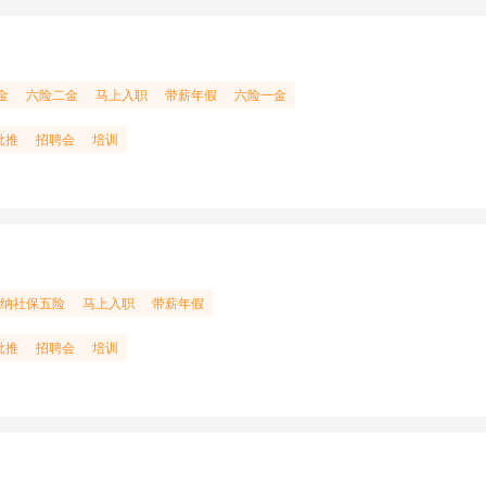
金
六险二金
马上入职
带薪年假
六险一金
批推
招聘会
培训
纳社保五险
马上入职
带薪年假
批推
招聘会
培训