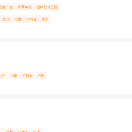
五险一金
带薪年假
缴纳社保五险
批招
批推
招聘会
培训
批招
批推
招聘会
培训
招
批推
招聘会
培训