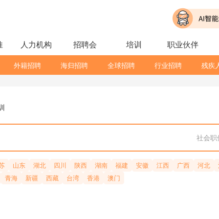
推
人力机构
招聘会
培训
职业伙伴
外籍招聘
海归招聘
全球招聘
行业招聘
残疾
训
社会职
苏
山东
湖北
四川
陕西
湖南
福建
安徽
江西
广西
河北
青海
新疆
西藏
台湾
香港
澳门