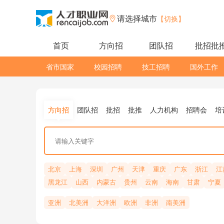
请选择城市
【切换】
首页
方向招
团队招
批招批
省市国家
校园招聘
技工招聘
国外工作
方向招
团队招
批招
批推
人力机构
招聘会
培
北京
上海
深圳
广州
天津
重庆
广东
浙江
江
黑龙江
山西
内蒙古
贵州
云南
海南
甘肃
宁夏
亚洲
北美洲
大洋洲
欧洲
非洲
南美洲