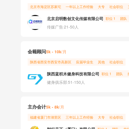
北京市
海淀区
苏家坨
一年以上工作经验
大专
社会职位
北京启明数创文化传媒有限公司
职位 1
团队
传媒广告
21-50人
|
会籍顾问
/月
5k - 10k
陕西省
西安市
西安市高新区
应届毕业生
其他
社会职位
陕西蓝积木健身科技有限公司
职位 1
团队
健身俱乐部
51-150人
|
主办会计
/月
5k - 8k
福建省
厦门市
湖里区
三年以上工作经验
大专
社会职位
职位 1
团队
批