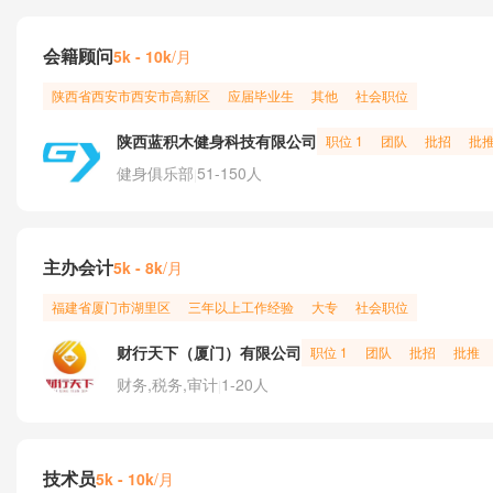
会籍顾问
/月
5k - 10k
陕西省
西安市
西安市高新区
应届毕业生
其他
社会职位
陕西蓝积木健身科技有限公司
职位 1
团队
批招
批
健身俱乐部
51-150人
|
主办会计
/月
5k - 8k
福建省
厦门市
湖里区
三年以上工作经验
大专
社会职位
财行天下（厦门）有限公司
职位 1
团队
批招
批推
财务,税务,审计
1-20人
|
技术员
/月
5k - 10k