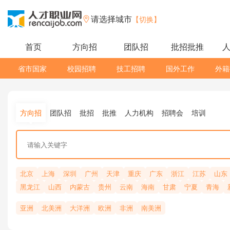
请选择城市
【切换】
首页
方向招
团队招
批招批推
省市国家
校园招聘
技工招聘
国外工作
外籍
方向招
团队招
批招
批推
人力机构
招聘会
培训
北京
上海
深圳
广州
天津
重庆
广东
浙江
江苏
山东
黑龙江
山西
内蒙古
贵州
云南
海南
甘肃
宁夏
青海
亚洲
北美洲
大洋洲
欧洲
非洲
南美洲