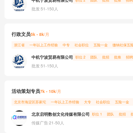
中机宁波贸易有限公司
批发
51-150人
|
行政文员
/月
5k - 8k
浙江省
一年以上工作经验
中专
社会职位
五险一金
缴纳社保五
中机宁波贸易有限公司
职位 2
团队
批招
批推
招聘
批发
51-150人
|
活动策划专员
/月
7k - 10k
北京市
海淀区
苏家坨
一年以上工作经验
大专
社会职位
五险一金
北京启明数创文化传媒有限公司
职位 1
团队
批招
传媒广告
21-50人
|