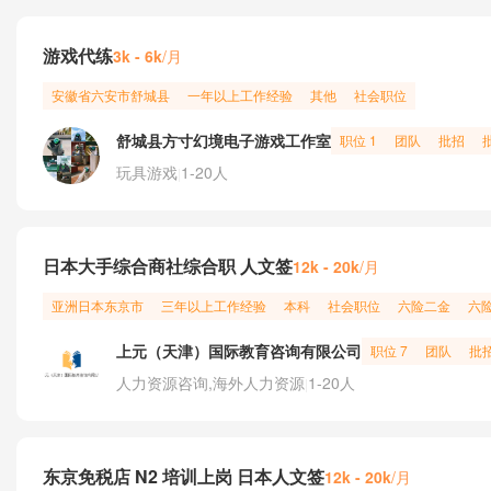
游戏代练
/月
3k - 6k
安徽省
六安市
舒城县
一年以上工作经验
其他
社会职位
舒城县方寸幻境电子游戏工作室
职位 1
团队
批招
玩具游戏
1-20人
|
日本大手综合商社综合职 人文签
/月
12k - 20k
亚洲
日本
东京市
三年以上工作经验
本科
社会职位
六险二金
六
上元（天津）国际教育咨询有限公司
职位 7
团队
批
人力资源咨询,海外人力资源
1-20人
|
东京免税店 N2 培训上岗 日本人文签
/月
12k - 20k