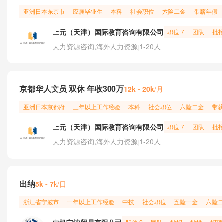
亚洲
日本
东京市
应届毕业生
本科
社会职位
六险二金
带薪年假
上元（天津）国际教育咨询有限公司
职位 7
团队
批
人力资源咨询,海外人力资源
1-20人
|
京都华人文员 双休 年收300万
/月
12k - 20k
亚洲
日本
京都府
三年以上工作经验
本科
社会职位
六险二金
带
上元（天津）国际教育咨询有限公司
职位 7
团队
批
人力资源咨询,海外人力资源
1-20人
|
出纳
/日
5k - 7k
浙江省
宁波市
一年以上工作经验
中技
社会职位
五险一金
六险
职位 2
团队
批招
批推
招聘