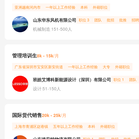
亚洲
越南
河内市
一年以上工作经验
本科
外籍职位
山东华东风机有限公司
职位 3
团队
批招
批推
招聘
机械制造
151-500人
|
管理培训生
/月
8k - 15k
广东省
深圳市
宝安区
新安街道
一年以上工作经验
大专
外籍职位
班皓艾博科新能源设计（深圳）有限公司
职位 1
团队
设计
51-150人
|
国际货代销售
/月
20k - 25k
上海市
青浦区
赵巷镇
五年以上工作经验
本科
外籍职位
职位 1
团队
批招
批推