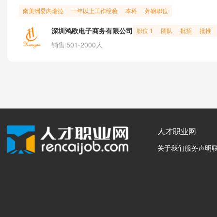
南美洲
委内瑞拉
一年以上工作经验
本科
外籍职位
深圳鸿欧电子商务有限公司
职位 1
团队
批招
批推
销售
501-2000人
|
人才职业网
关于我们
服务声明