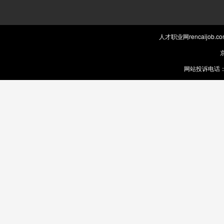
人才职业网rencaijob
京
网站投诉电话：0