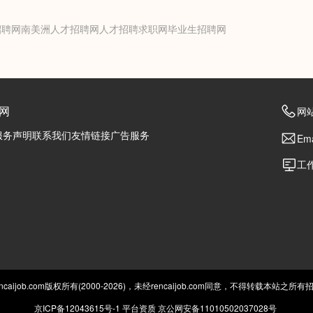
招聘网
南美洲人才招聘网
人才招聘求职网
毕业生招聘网
网
网站
服务声明
联系我们
友情链接
广告服务
Ema
工作
caijob.com版权所有(2000-2026)，未经rencaijob.com同意，不得转载本站之
京ICP备12043615号-1
平台资质
京公网安备11010502037028号