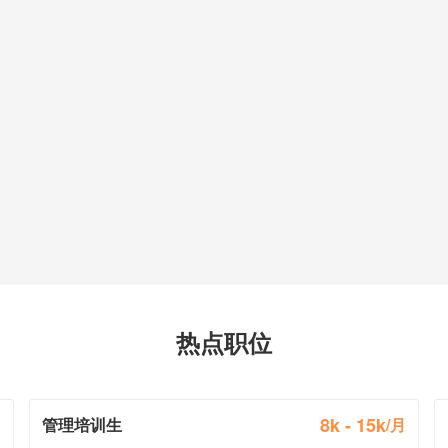
热点职位
8k - 15k
月
管理培训生
/月