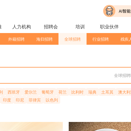
推
人力机构
招聘会
培训
职业伙伴
外籍招聘
海归招聘
全球招聘
行业招聘
残疾
全球招
利
西班牙
爱尔兰
葡萄牙
荷兰
比利时
瑞典
土耳其
澳大利
印度
印尼
菲律宾
以色列