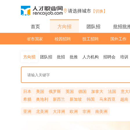
请选择城市
【切换】
首页
方向招
团队招
批招批
省市国家
校园招聘
技工招聘
国外工作
方向招
团队招
批招
批推
人力机构
招聘会
培训
日本
美国
俄罗斯
英国
德国
加拿大
法国
意大
希腊
奥地利
新西兰
新加坡
韩国
马来西亚
越南
亚洲
北美洲
大洋洲
欧洲
非洲
南美洲